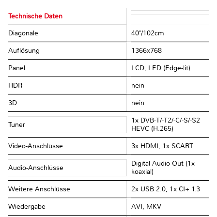
Technische Daten
Diagonale
40"/​102cm
Auflösung
1366x768
Panel
LCD, LED (Edge-lit)
HDR
nein
3D
nein
1x DVB-T/​-T2/​-C/​-S/​-S2
Tuner
HEVC (H.265)
Video-Anschlüsse
3x HDMI, 1x SCART
Digital Audio Out (1x
Audio-Anschlüsse
koaxial)
Weitere Anschlüsse
2x USB 2.0, 1x CI+ 1.3
Wiedergabe
AVI, MKV