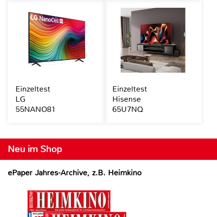
Einzeltest
Einzeltest
LG
Hisense
55NANO81
65U7NQ
Neu im Shop
ePaper Jahres-Archive, z.B. Heimkino