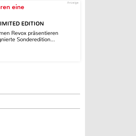
Anzeige
ren eine
– LIMITED EDITION
men Revox präsentieren
nierte Sonderedition...