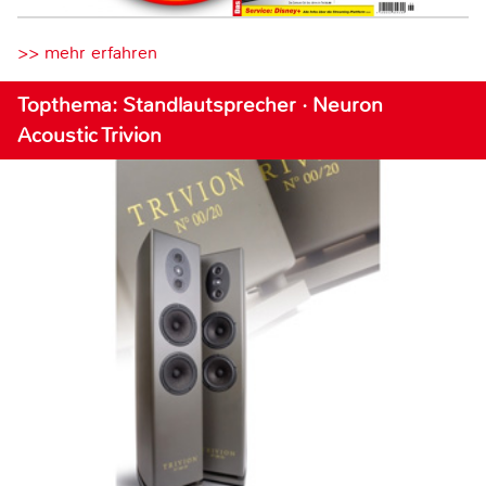
>> mehr erfahren
Topthema: Standlautsprecher · Neuron
Acoustic Trivion