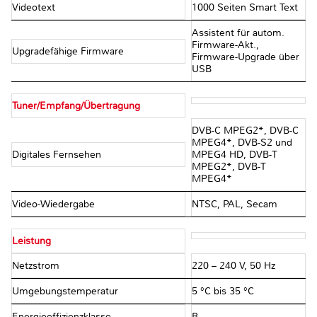
Videotext
1000 Seiten Smart Text
Assistent für autom.
Firmware-Akt.,
Upgradefähige Firmware
Firmware-Upgrade über
USB
Tuner/Empfang/Übertragung
DVB-C MPEG2*, DVB-C
MPEG4*, DVB-S2 und
Digitales Fernsehen
MPEG4 HD, DVB-T
MPEG2*, DVB-T
MPEG4*
Video-Wiedergabe
NTSC, PAL, Secam
Leistung
Netzstrom
220 – 240 V, 50 Hz
Umgebungstemperatur
5 °C bis 35 °C
Energieeffizienzklasse
B