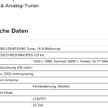
& Analog-Tuner
sche Daten
DVBS2-DVBT-DVBC-Tuner, 16:9 Bildformat
CD/CD-R/CD-RW/JPEG CD etc.
1920 x 1080, Kontrast 5000:1, Farben 16,77 Mill
Beleuchtung 430 cd/m²
ten, OSD mehrsprachig
 Ohm Antenne
Fernbedienung, Netzteil
tel Mode
LCD/TFT
32 Zoll