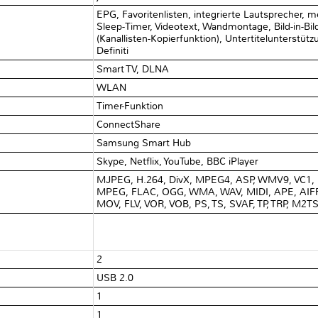
EPG, Favoritenlisten, integrierte Lautsprecher,
Sleep-Timer, Videotext, Wandmontage, Bild-in-Bi
(Kanallisten-Kopierfunktion), Untertitelunterst
Definiti
Smart TV, DLNA
WLAN
Timer-Funktion
ConnectShare
Samsung Smart Hub
Skype, Netflix, YouTube, BBC iPlayer
MJPEG, H.264, DivX, MPEG4, ASP, WMV9, VC1,
MPEG, FLAC, OGG, WMA, WAV, MIDI, APE, AIFF,
MOV, FLV, VOR, VOB, PS, TS, SVAF, TP, TRP, M2T
2
USB 2.0
1
1