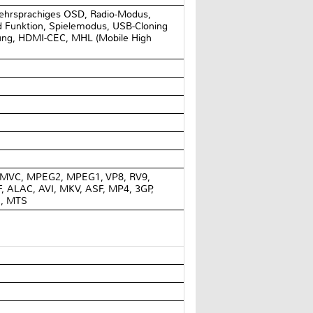
 mehrsprachiges OSD, Radio-Modus,
ld Funktion, Spielemodus, USB-Cloning
ützung, HDMI-CEC, MHL (Mobile High
 MVC, MPEG2, MPEG1, VP8, RV9,
 ALAC, AVI, MKV, ASF, MP4, 3GP,
S, MTS