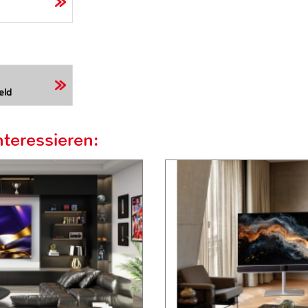
eld
teressieren: