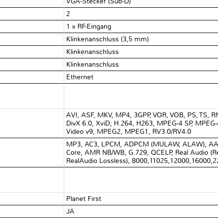
VGA-Stecker (Sub-D)
2
1 x RF-Eingang
Klinkenanschluss (3,5 mm)
Klinkenanschluss
Klinkenanschluss
Ethernet
AVI, ASF, MKV, MP4, 3GPP, VOR, VOB, PS, TS, RMV
DivX 6.0, XviD; H.264, H263, MPEG-4 SP, MPEG
Video v9, MPEG2, MPEG1, RV3.0/RV4.0
MP3, AC3, LPCM, ADPCM (MULAW, ALAW), AA
Core, AMR NB/WB, G.729, QCELP, Real Audio (R
RealAudio Lossless), 8000,11025,12000,16000,
Planet First
JA