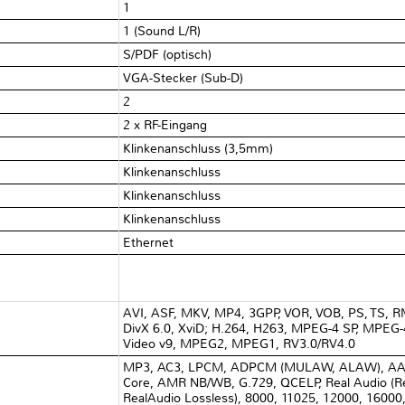
1
1 (Sound L/R)
S/PDF (optisch)
VGA-Stecker (Sub-D)
2
2 x RF-Eingang
Klinkenanschluss (3,5mm)
Klinkenanschluss
Klinkenanschluss
Klinkenanschluss
Ethernet
AVI, ASF, MKV, MP4, 3GPP, VOR, VOB, PS, TS, RMV
DivX 6.0, XviD; H.264, H263, MPEG-4 SP, MPEG
Video v9, MPEG2, MPEG1, RV3.0/RV4.0
MP3, AC3, LPCM, ADPCM (MULAW, ALAW), AA
Core, AMR NB/WB, G.729, QCELP, Real Audio (R
RealAudio Lossless), 8000, 11025, 12000, 16000