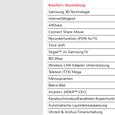
Komfort / Ausstattung
Samsung 3D-Technologie
Internetfähigkeit
AllShare
Connect Share Movie
Recorderfunktion (PVR) für TV
Time shift
Skype™ on Samsung TV
BD Wise
Wireless LAN Adapter Unterstützung
Teletext (TTX) Mega
Menüsprachen
Bild-in-Bild
Anynet+ (HDMI™-CEC)
Kanalsuchmodus/Kanallisten-Kopierfunk
Automatische Lautstärkeanpassung
Uhrzeit & An/Aus Timerschaltung