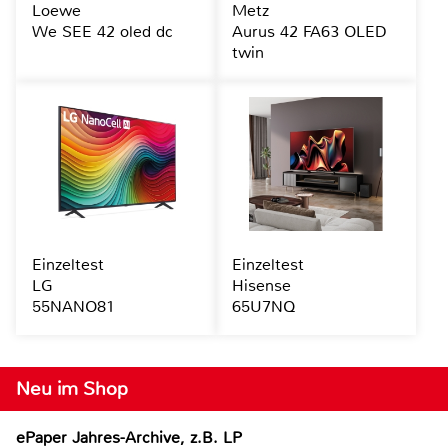
Loewe
Metz
We SEE 42 oled dc
Aurus 42 FA63 OLED
twin
Einzeltest
Einzeltest
LG
Hisense
55NANO81
65U7NQ
Neu im Shop
ePaper Jahres-Archive, z.B. LP