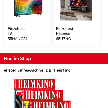
Einzeltest
Einzeltest
LG
Hisense
55NANO81
65U7NQ
Neu im Shop
ePaper Jahres-Archive, z.B. Heimkino