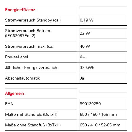
Energieeffizienz
Stromverbrauch Standby (ca.)
0,19 W
Stromverbrauch Betrieb
22 W
(IEC62087Ed. 2)
Stromverbrauch max. (ca.)
40 W
Power-Label
A+
Jährlicher Energieverbrauch
33 kWh
Abschaltautomatik
Ja
Allgemein
EAN
590129250
Maße mit Standfuß (BxTxH)
650 / 450 / 165 mm
Maße ohne Standfuß (BxTxH)
650 / 410 / 52-65 mm