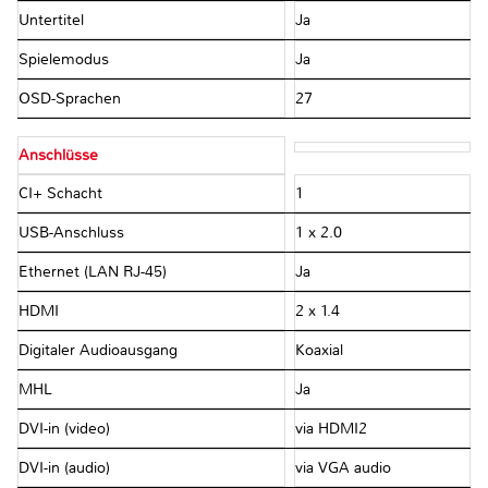
Untertitel
Ja
Spielemodus
Ja
OSD-Sprachen
27
Anschlüsse
CI+ Schacht
1
USB-Anschluss
1 x 2.0
Ethernet (LAN RJ-45)
Ja
HDMI
2 x 1.4
Digitaler Audioausgang
Koaxial
MHL
Ja
DVI-in (video)
via HDMI2
DVI-in (audio)
via VGA audio