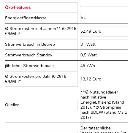
Öko-Features
Energieeffizienzklasse
A+
Ø Stromkosten in 4 Jahren** (0,2916
52,49 Euro
€/kWh)*
Stromverbrauch in Betrieb
31 Watt
Stromverbrauch Standby
0,5 Watt
jährlicher Stromverbrauch
45 kWh
Ø Stromkosten pro Jahr (0,2916
13,12 Euro
€/kWh)*
**Ø Nutzungsdauer
nach Initiative
EnergieEffizienz (Stand
Quellen
2013), *Ø Strompreis
nach BDEW (Stand März
2017)
Der tatsächliche