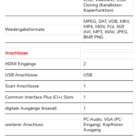
Cloning (Kanallisten-
Kopierfunktion)
MPEG, DAT, VOB, MKV,
MP4, MOV, FLV, 3GP,
Wiedergabeformate
AVI, MP3, WAV, JPEG,
BMP, PNG
Anschlüsse
HDMI Eingänge
2
USB Anschlüsse
USB
Scart Anschlüsse
1
Common Interface Plus (CI+) Slots
1
digitale Ausgänge (koaxial)
1
PC-Audio, VGA (PC-
weiterer Anschluss
Eingang), Kopfhörer-
Ausgang