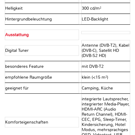
Helligkeit
300 cd/m²
Hintergrundbeleuchtung
LED-Backlight
Ausstattung
Antenne (DVB-T2), Kabel
Digital Tuner
(DVB-C), Satellit HD
(DVB-S2 HD)
besonderes Feature
mit DVB-T2
empfohlene Raumgröße
klein (<15 m²)
geeignet für
Camping, Küche
integrierte Lautsprecher,
integrierter Media-Player,
HDMI-ARC (Audio
Return Channel), HDMI-
CEC, EPG, Sleep-Timer,
Komforteigenschaften
Kindersicherung, Hotel
Modus, mehrsprachiges
OSD, Videotext, USB-