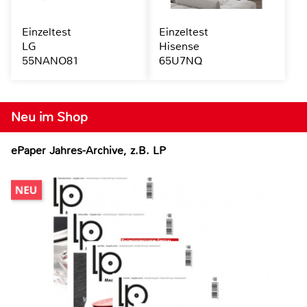
Einzeltest
Einzeltest
LG
Hisense
55NANO81
65U7NQ
Neu im Shop
ePaper Jahres-Archive, z.B. LP