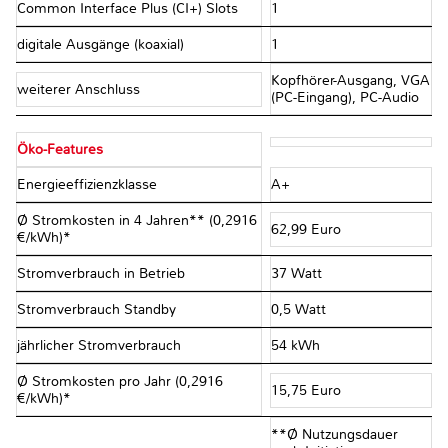
Common Interface Plus (CI+) Slots
1
digitale Ausgänge (koaxial)
1
Kopfhörer-Ausgang, VGA
weiterer Anschluss
(PC-Eingang), PC-Audio
Öko-Features
Energieeffizienzklasse
A+
Ø Stromkosten in 4 Jahren** (0,2916
62,99 Euro
€/kWh)*
Stromverbrauch in Betrieb
37 Watt
Stromverbrauch Standby
0,5 Watt
jährlicher Stromverbrauch
54 kWh
Ø Stromkosten pro Jahr (0,2916
15,75 Euro
€/kWh)*
**Ø Nutzungsdauer