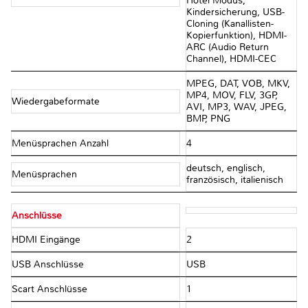
Hotel Modus,
Kindersicherung, USB-
Cloning (Kanallisten-
Kopierfunktion), HDMI-
ARC (Audio Return
Channel), HDMI-CEC
MPEG, DAT, VOB, MKV,
MP4, MOV, FLV, 3GP,
Wiedergabeformate
AVI, MP3, WAV, JPEG,
BMP, PNG
Menüsprachen Anzahl
4
deutsch, englisch,
Menüsprachen
französisch, italienisch
Anschlüsse
HDMI Eingänge
2
USB Anschlüsse
USB
Scart Anschlüsse
1