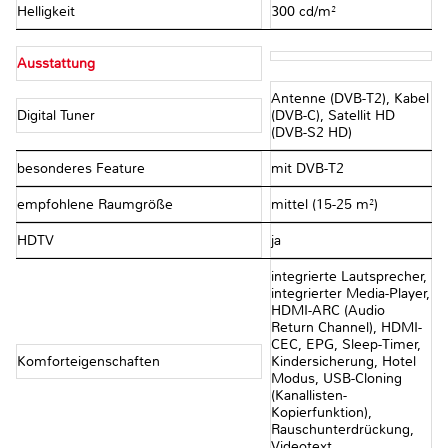
Helligkeit
300 cd/m²
Ausstattung
Antenne (DVB-T2), Kabel
Digital Tuner
(DVB-C), Satellit HD
(DVB-S2 HD)
besonderes Feature
mit DVB-T2
empfohlene Raumgröße
mittel (15-25 m²)
HDTV
ja
integrierte Lautsprecher,
integrierter Media-Player,
HDMI-ARC (Audio
Return Channel), HDMI-
CEC, EPG, Sleep-Timer,
Komforteigenschaften
Kindersicherung, Hotel
Modus, USB-Cloning
(Kanallisten-
Kopierfunktion),
Rauschunterdrückung,
Videotext