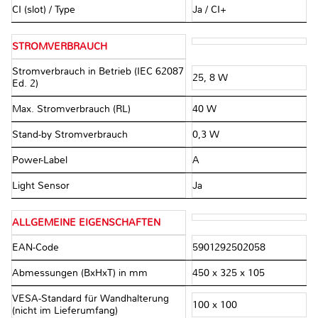
CI (slot) / Type
Ja / CI+
STROMVERBRAUCH
Stromverbrauch in Betrieb (IEC 62087
25, 8 W
Ed. 2)
Max. Stromverbrauch (RL)
40 W
Stand-by Stromverbrauch
0,3 W
Power-Label
A
Light Sensor
Ja
ALLGEMEINE EIGENSCHAFTEN
EAN-Code
5901292502058
Abmessungen (BxHxT) in mm
450 x 325 x 105
VESA-Standard für Wandhalterung
100 x 100
(nicht im Lieferumfang)