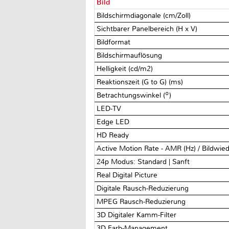
Bild
Bildschirmdiagonale (cm/Zoll)
Sichtbarer Panelbereich (H x V)
Bildformat
Bildschirmauflösung
Helligkeit (cd/m2)
Reaktionszeit (G to G) (ms)
Betrachtungswinkel (º)
LED-TV
Edge LED
HD Ready
Active Motion Rate - AMR (Hz) / Bildwie
24p Modus: Standard | Sanft
Real Digital Picture
Digitale Rausch-Reduzierung
MPEG Rausch-Reduzierung
3D Digitaler Kamm-Filter
3D Farb-Management