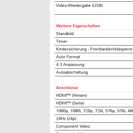
Video-Wiedergabe (USB)
Weitere Eigenschaften
Standbild
Timer
Kindersicherung - Frontbedienfeldsperr
Auto Format
4:3 Anpassung
Autoabschaltung
Anschlüsse
HDMI™ (Hinten)
HDMI™ (Seite)
1080p, 1080i, 720p, 720i, 576p, 576i, 4
24Hz (24p)
Component Video