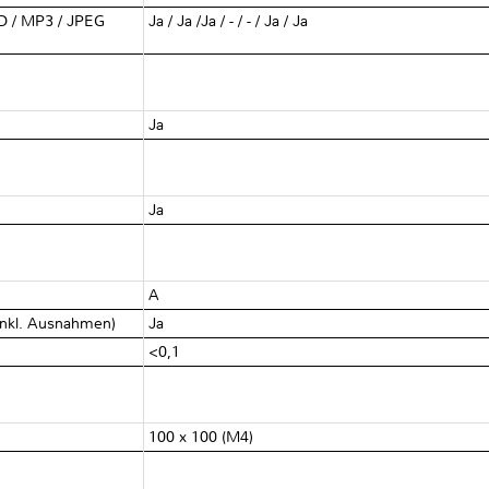
D / MP3 / JPEG
Ja / Ja /Ja / - / - / Ja / Ja
Ja
Ja
A
 inkl. Ausnahmen)
Ja
<0,1
100 x 100 (M4)