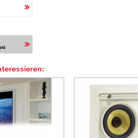
eld
teressieren: