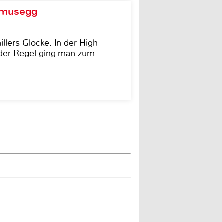
d musegg
illers Glocke. In der High
In der Regel ging man zum