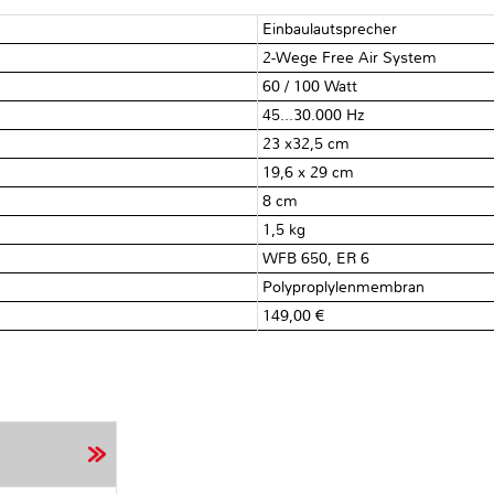
Einbaulautsprecher
2-Wege Free Air System
60 / 100 Watt
45...30.000 Hz
23 x32,5 cm
19,6 x 29 cm
8 cm
1,5 kg
WFB 650, ER 6
Polyproplylenmembran
149,00 €