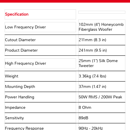
Specification
102mm (4") Honeycomb
Low Frequency Driver
Fiberglass Woofer
Cutout Diameter
211mm (8.3 in)
Product Diameter
241mm (9.5 in)
25mm (1") Silk Dome
High Frequency Driver
Tweeter
Weight
3.36kg (7.4 lbs)
Mounting Depth
37mm (1.47 in)
Power Handling
50W RMS / 200W Peak
Impedance
8 Ohm
Sensitivity
89dB
Frequency Response
90Hz - 20kHz