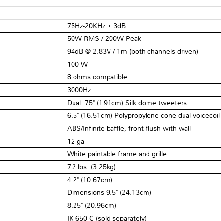
75Hz-20KHz ± 3dB
50W RMS / 200W Peak
94dB @ 2.83V / 1m (both channels driven)
100 W
8 ohms compatible
3000Hz
Dual .75" (1.91cm) Silk dome tweeters
6.5" (16.51cm) Polypropylene cone dual voicecoi
ABS/Infinite baffle, front flush with wall
12 ga
White paintable frame and grille
7.2 lbs. (3.25kg)
4.2" (10.67cm)
Dimensions 9.5" (24.13cm)
8.25" (20.96cm)
IK-650-C (sold separately)