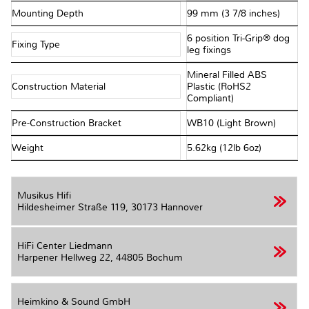
Mounting Depth
99 mm (3 7/8 inches)
6 position Tri-Grip® dog
Fixing Type
leg fixings
Mineral Filled ABS
Construction Material
Plastic (RoHS2
Compliant)
Pre-Construction Bracket
WB10 (Light Brown)
Weight
5.62kg (12lb 6oz)
Musikus Hifi
Hildesheimer Straße 119,
30173 Hannover
HiFi Center Liedmann
Harpener Hellweg 22,
44805 Bochum
Heimkino & Sound GmbH