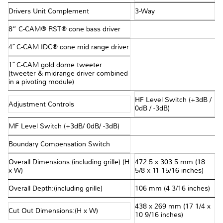
Drivers Unit Complement
3-Way
8” C-CAM® RST® cone bass driver
4˝ C-CAM IDC® cone mid range driver
1˝ C-CAM gold dome tweeter
(tweeter & midrange driver combined
in a pivoting module)
HF Level Switch (+3dB /
Adjustment Controls
0dB / -3dB)
MF Level Switch (+3dB/ 0dB/ -3dB)
Boundary Compensation Switch
Overall Dimensions:(including grille) (H
472.5 x 303.5 mm (18
x W)
5/8 x 11 15/16 inches)
Overall Depth:(including grille)
106 mm (4 3/16 inches)
438 x 269 mm (17 1/4 x
Cut Out Dimensions:(H x W)
10 9/16 inches)