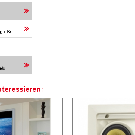
 i. Br.
eld
teressieren: