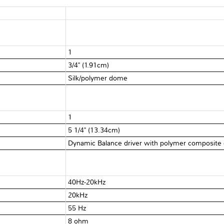
1
3/4" (1.91cm)
Silk/polymer dome
1
5 1/4" (13.34cm)
Dynamic Balance driver with polymer composite
40Hz-20kHz
20kHz
55 Hz
8 ohm