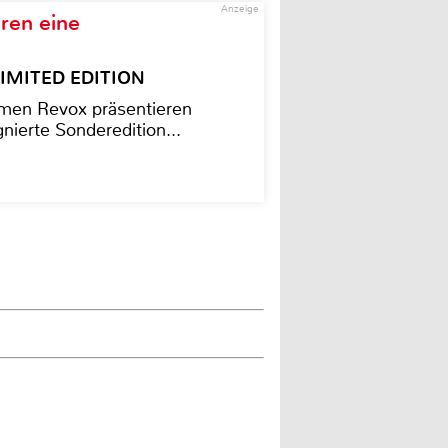
Anzeige
ren eine
– LIMITED EDITION
men Revox präsentieren
nierte Sonderedition...