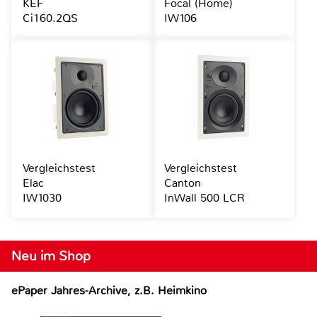
KEF
Focal (Home)
Ci160.2QS
IW106
Vergleichstest
Vergleichstest
Elac
Canton
IW1030
InWall 500 LCR
Neu im Shop
ePaper Jahres-Archive, z.B. Heimkino