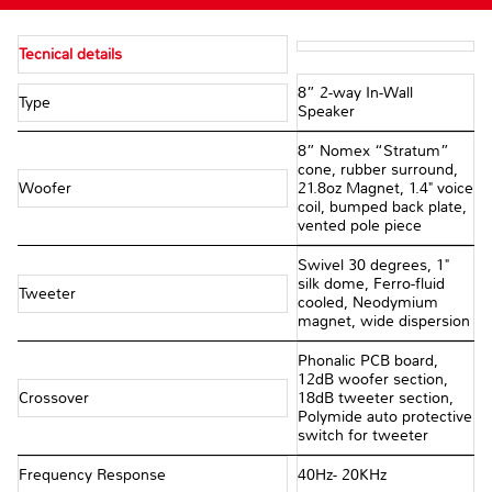
Tecnical details
8” 2-way In-Wall
Type
Speaker
8” Nomex “Stratum”
cone, rubber surround,
Woofer
21.8oz Magnet, 1.4" voice
coil, bumped back plate,
vented pole piece
Swivel 30 degrees, 1"
silk dome, Ferro-fluid
Tweeter
cooled, Neodymium
magnet, wide dispersion
Phonalic PCB board,
12dB woofer section,
Crossover
18dB tweeter section,
Polymide auto protective
switch for tweeter
Frequency Response
40Hz- 20KHz