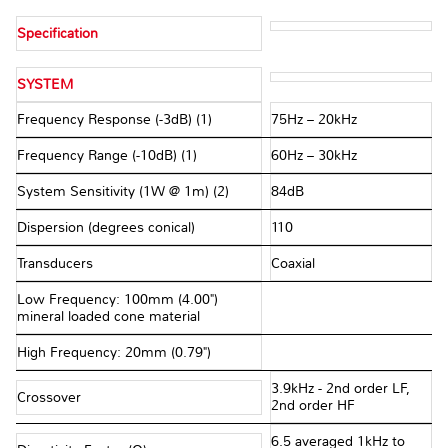
Specification
SYSTEM
Frequency Response (-3dB) (1)
75Hz – 20kHz
Frequency Range (-10dB) (1)
60Hz – 30kHz
System Sensitivity (1W @ 1m) (2)
84dB
Dispersion (degrees conical)
110
Transducers
Coaxial
Low Frequency: 100mm (4.00")
mineral loaded cone material
High Frequency: 20mm (0.79")
3.9kHz - 2nd order LF,
Crossover
2nd order HF
6.5 averaged 1kHz to