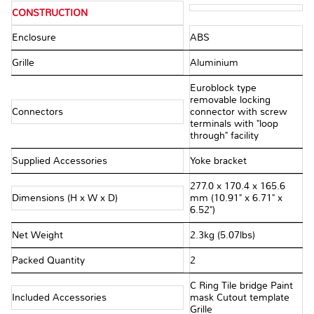
CONSTRUCTION
Enclosure
ABS
Grille
Aluminium
Euroblock type
removable locking
Connectors
connector with screw
terminals with "loop
through" facility
Supplied Accessories
Yoke bracket
277.0 x 170.4 x 165.6
Dimensions (H x W x D)
mm (10.91" x 6.71" x
6.52")
Net Weight
2.3kg (5.07lbs)
Packed Quantity
2
C Ring Tile bridge Paint
Included Accessories
mask Cutout template
Grille