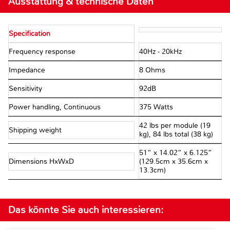
Ausstattung & technische Daten
Specification
Frequency response
40Hz - 20kHz
Impedance
8 Ohms
Sensitivity
92dB
Power handling, Continuous
375 Watts
42 lbs per module (19
Shipping weight
kg), 84 lbs total (38 kg)
51” x 14.02” x 6.125”
Dimensions HxWxD
(129.5cm x 35.6cm x
13.3cm)
Das könnte Sie auch interessieren: