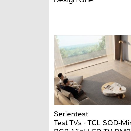
Design One
Serientest
Test TVs · TCL SQD-Mi