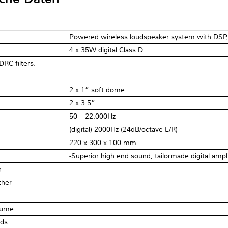
Powered wireless loudspeaker system with DSP
4 x 35W digital Class D
DRC filters.
2 x 1” soft dome
2 x 3.5”
50 – 22.000Hz
(digital) 2000Hz (24dB/octave L/R)
220 x 300 x 100 mm
-Superior high end sound, tailormade digital ampli
r
ther
lume
nds