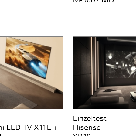
M-500.4MD
Einzeltest
ni-LED-TV X11L +
Hisense