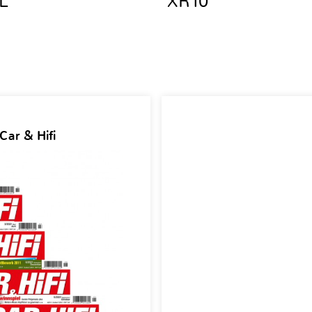
L
XR10
Car & Hifi