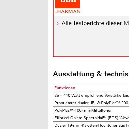
Alle Testberichte dieser 
Ausstattung & techni
Funktionen
25 – 440 Watt empfohlene Verstärkerlei
Proprietärer dualer JBL®-PolyPlas™-20
PolyPlas™-100-mm-Mitteltöner
Elliptical Oblate Spheroidal™ (EOS) Wav
Dualer 19-mm-Kalotten-Hochtöner aus Ti