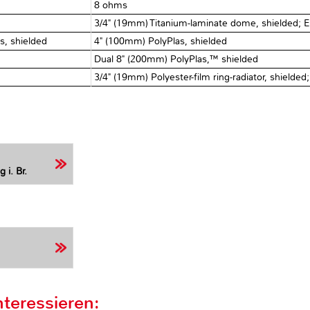
8 ohms
3/4" (19mm) Titanium-laminate dome, shielded;
s, shielded
4" (100mm) PolyPlas, shielded
Dual 8" (200mm) PolyPlas,™ shielded
3/4" (19mm) Polyester-film ring-radiator, shield
 i. Br.
teressieren: