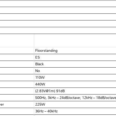
Floorstanding
ES
Black
No
110W
440W
(2.83V@1m) 91dB
500Hz, 3kHz – 24dB/octave; 12kHz – 18dB/octav
wer
225W
36Hz – 40kHz