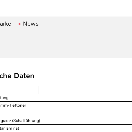
Marke
News
sche Daten
stung
0-mm-Tieftöner
eguide (Schallführung)
tanlaminat