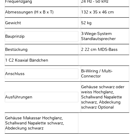
Frequenzgang
24 Hz - 50 kHz
Abmessungen (H x B x T)
132 x 35 x 46 cm
Gewicht
52 kg
3-Wege-System
Bauprinzip
Standlautsprecher
Bestückung
2 22 cm MDS-Bass
1 C2 Koaxial Bändchen
Bi-Wiring / Multi-
Anschluss
Connector
Gehäuse schwarz oder
weiss Hochglanz,
Ausführungen
Schallwand Napalette
schwarz, Abdeckung
schwarz Optional
Gehäuse Makassar Hochglanz,
Schallwand Napalette schwarz,
Abdeckung schwarz