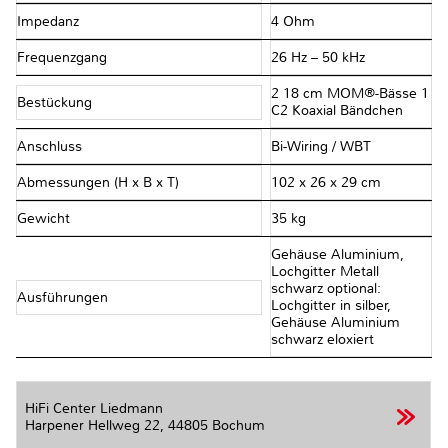
Impedanz
4 Ohm
Frequenzgang
26 Hz – 50 kHz
2 18 cm MOM®-Bässe 1
Bestückung
C2 Koaxial Bändchen
Anschluss
Bi-Wiring / WBT
Abmessungen (H x B x T)
102 x 26 x 29 cm
Gewicht
35 kg
Gehäuse Aluminium,
Lochgitter Metall
schwarz optional:
Ausführungen
Lochgitter in silber,
Gehäuse Aluminium
schwarz eloxiert
HiFi Center Liedmann
Harpener Hellweg 22,
44805 Bochum