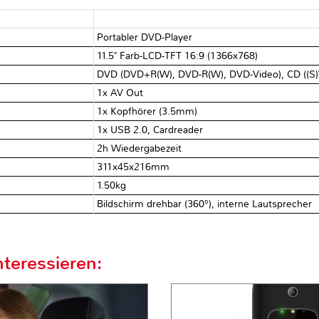
Portabler DVD-Player
11.5" Farb-LCD-TFT 16:9 (1366x768)
DVD (DVD+R(W), DVD-R(W), DVD-Video), CD ((S
1x AV Out
1x Kopfhörer (3.5mm)
1x USB 2.0, Cardreader
2h Wiedergabezeit
311x45x216mm
1.50kg
Bildschirm drehbar (360°), interne Lautsprecher
teressieren: