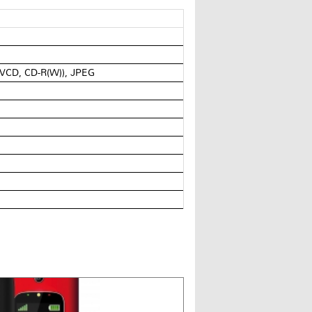
)VCD, CD-R(W)), JPEG