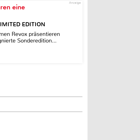
Anzeige
ren eine
– LIMITED EDITION
men Revox präsentieren
nierte Sonderedition...