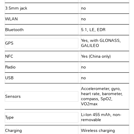
3.5mm jack
no
WLAN
no
Bluetooth
5.1, LE, EDR
Yes, with GLONASS,
GPS
GALILEO
NFC
Yes (China only)
Radio
no
USB
no
Accelerometer, gyro,
heart rate, barometer,
Sensors
compass, SpO2,
VO2max
Li-Ion 455 mAh, non-
Type
removable
Charging
Wireless charging