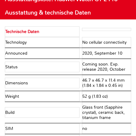
Ausstattung & technische Daten
Technische Daten
Technology
No cellular connectivity
Announced
2020, September 10
Coming soon. Exp.
Status
release 2020, October
46.7 x 46.7 x 11.4 mm
Dimensions
(1.84 x 1.84 x 0.45 in)
Weight
52 g (1.83 oz)
Glass front (Sapphire
Build
crystal), ceramic back,
titanium frame
SIM
no