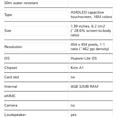
50m water resistant
AMOLED capacitive
Type
touchscreen, 16M colors
1.39 inches, 6.2 cm2
Size
(~28.6% screen-to-body
ratio)
454 x 454 pixels, 1:1
Resolution
ratio (~462 ppi density)
OS
Huawei Lite OS
Chipset
Kirin A1
Card slot
no
Internal
4GB 32MB RAM
eMMC
Camera
no
Loudspeaker
yes