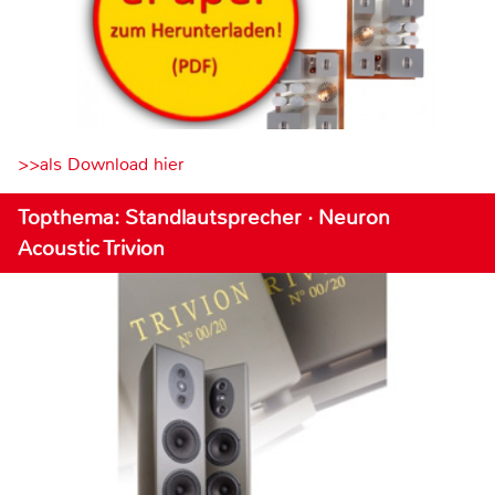
>>als Download hier
Topthema: Standlautsprecher · Neuron
Acoustic Trivion