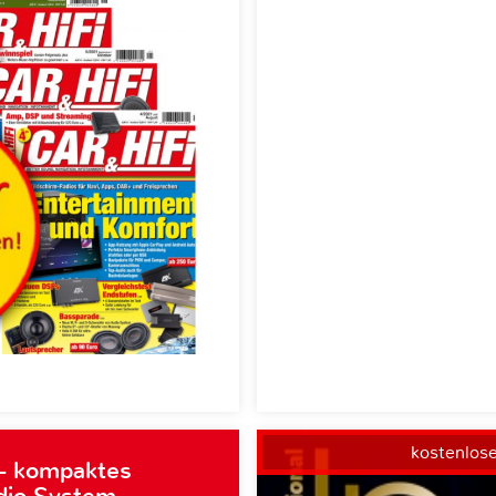
kostenlos
– kompaktes
dio System