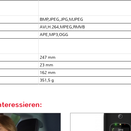
BMP,JPEG,JPG,MJPEG
AVI,H.264,MPEG,RMVB
APE,MP3,OGG
247 mm
23 mm
162 mm
351,5 g
teressieren: