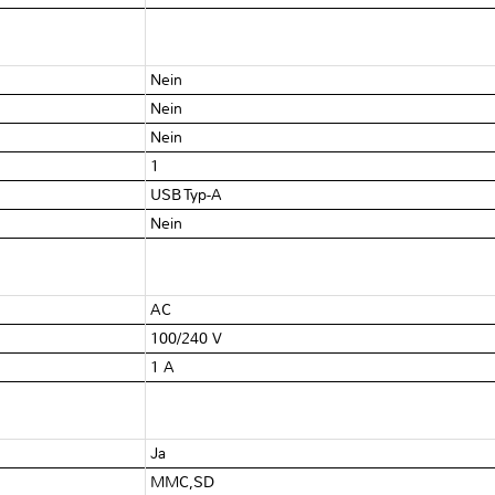
Nein
Nein
Nein
1
USB Typ-A
Nein
AC
100/240 V
1 A
Ja
MMC,SD