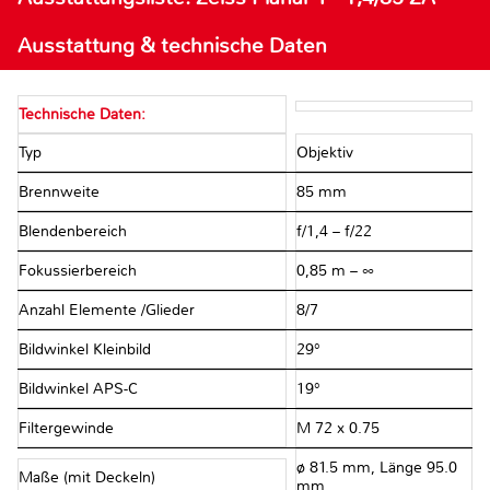
Ausstattung & technische Daten
Technische Daten:
Typ
Objektiv
Brennweite
85 mm
Blendenbereich
f/1,4 – f/22
Fokussierbereich
0,85 m – ∞
Anzahl Elemente /Glieder
8/7
Bildwinkel Kleinbild
29°
Bildwinkel APS-C
19°
Filtergewinde
M 72 x 0.75
ø 81.5 mm, Länge 95.0
Maße (mit Deckeln)
mm