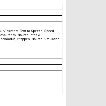
r-Assistent, Text-to-Speech, Speed-
tcomputer m. Routen-Infos & -
unnelmodus, Etappen, Routen-Simulation,