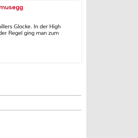
d musegg
illers Glocke. In der High
In der Regel ging man zum