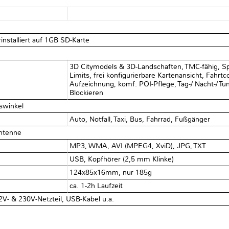
installiert auf 1GB SD-Karte
3D Citymodels & 3D-Landschaften, TMC-fähig, Spu
Limits, frei konfigurierbare Kartenansicht, Fahr
Aufzeichnung, komf. POI-Pflege, Tag-/ Nacht-/ T
Blockieren
swinkel
Auto, Notfall, Taxi, Bus, Fahrrad, Fußgänger
Antenne
MP3, WMA, AVI (MPEG4, XviD), JPG, TXT
USB, Kopfhörer (2,5 mm Klinke)
124x85x16mm, nur 185g
ca. 1-2h Laufzeit
12V- & 230V-Netzteil, USB-Kabel u.a.