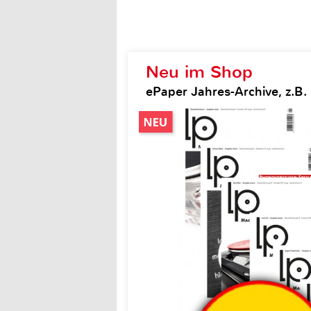
Neu im Shop
ePaper Jahres-Archive, z.B.