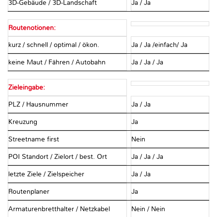
3D-Gebäude / 3D-Landschaft
Ja / Ja
Routenotionen:
kurz / schnell / optimal / ökon.
Ja / Ja /einfach/ Ja
keine Maut / Fähren / Autobahn
Ja / Ja / Ja
Zieleingabe:
PLZ / Hausnummer
Ja / Ja
Kreuzung
Ja
Streetname first
Nein
POI Standort / Zielort / best. Ort
Ja / Ja / Ja
letzte Ziele / Zielspeicher
Ja / Ja
Routenplaner
Ja
Armaturenbretthalter / Netzkabel
Nein / Nein