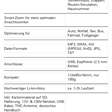
Tunnelmodus, Etappen,
Routen-Simulation,
Hausnummer
Smart-Zoom für stets optimalen
Ansichtswinkel
Auto, Notfall, Taxi, Bus,
Optimierung für:
Fahrrad, Fußgänger
MP3, WMA, AVI
Datei-Formate:
(MPEG4, XviD), JPG,
TXT
USB, Kopfhörer (2,5 mm
Anschlüsse:
Klinke)
124x85x16mm, nur
Kompakt:
185g
Hochwertiger Li-Ion-Akku:
ca. 1-2h Laufzeit
Inkl. Kartenmaterial auf SD,
Halterung, 12V- & 230V-Netzteil, USB-
Kabel, TMC-Antenne, deutsches
Handbuch