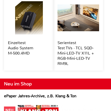
Einzeltest
Serientest
Audio System
Test TVs · TCL SQD-
M-500.4MD
Mini-LED-TV X11L +
RGB-Mini-LED-TV
RM9L
Neu im Shop
ePaper Jahres-Archive, z.B. Klang & Ton