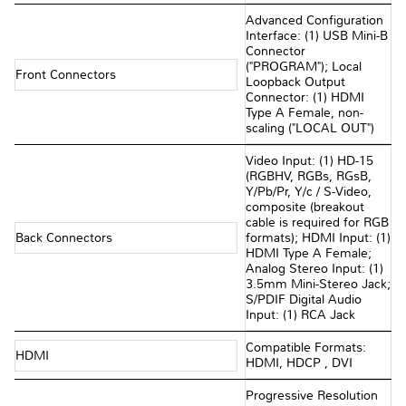
Advanced Configuration
Interface: (1) USB Mini-B
Connector
("PROGRAM"); Local
Front Connectors
Loopback Output
Connector: (1) HDMI
Type A Female, non-
scaling ("LOCAL OUT")
Video Input: (1) HD-15
(RGBHV, RGBs, RGsB,
Y/Pb/Pr, Y/c / S-Video,
composite (breakout
cable is required for RGB
Back Connectors
formats); HDMI Input: (1)
HDMI Type A Female;
Analog Stereo Input: (1)
3.5mm Mini-Stereo Jack;
S/PDIF Digital Audio
Input: (1) RCA Jack
Compatible Formats:
HDMI
HDMI, HDCP , DVI
Progressive Resolution