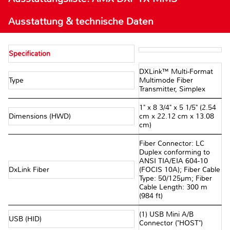
Ausstattung & technische Daten
Specification
DXLink™ Multi-Format
Type
Multimode Fiber
Transmitter, Simplex
1" x 8 3/4" x 5 1/5" (2.54
Dimensions (HWD)
cm x 22.12 cm x 13.08
cm)
Fiber Connector: LC
Duplex conforming to
ANSI TIA/EIA 604-10
DxLink Fiber
(FOCIS 10A); Fiber Cable
Type: 50/125µm; Fiber
Cable Length: 300 m
(984 ft)
(1) USB Mini A/B
USB (HID)
Connector ("HOST")