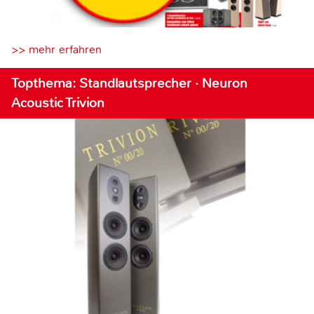
>> mehr erfahren
Topthema: Standlautsprecher · Neuron
Acoustic Trivion