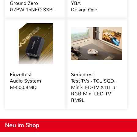
Ground Zero
YBA
GZPW 15NEO-XSPL
Design One
Einzeltest
Serientest
Audio System
Test TVs · TCL SQD-
M-500.4MD
Mini-LED-TV X11L +
RGB-Mini-LED-TV
RM9L
Neu im Shop