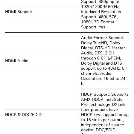
Support: 480p up to
1920x1200 @ 60 Hz;
HDMI Support
Interlaced Resolution
Support: 480i, 576i,
1080i; 3D Format
Support: Yes
Audio Format Support:
Dolby TrueHD, Dolby
Digital, DTS-HD Master
Audio, DTS, 2 CH
through 8 CH L-PCM,
HDMI Audio
Dolby Digital and DTS
support up to 48kHz, 5.1
channels; Audio
Resolution: 16 bit to 24
bit
HDCP Support: Supports
AMX HDCP InstaGate
Pro Technology. DXLink
fiber products have
HDCP & DDC/EDID
HDCP key support for up
to 16 sinks per output,
independent of source
device; DDC/EDID