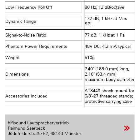
Low Frequency Roll Off
80 Hz, 12 dB/octave
132 dB, 1 kHz at Max
Dynamic Range
SPL
Signal-to-Noise Ratio
77 dB, 1 kHz at 1 Pa
Phantom Power Requirements
48V DC, 4.2 mA typical
Weight
510g
7.40" (188.0 mm) long,
Dimensions
2.10" (53.4 mm)
maximum body diameter
AT8449 shock mount for
Accessories Included
5/8"-27 threaded stands;
protective carrying case
hifisound Lautsprechervertrieb
Raimund Saerbeck
Jüdefelderstraße 52,
48143 Münster