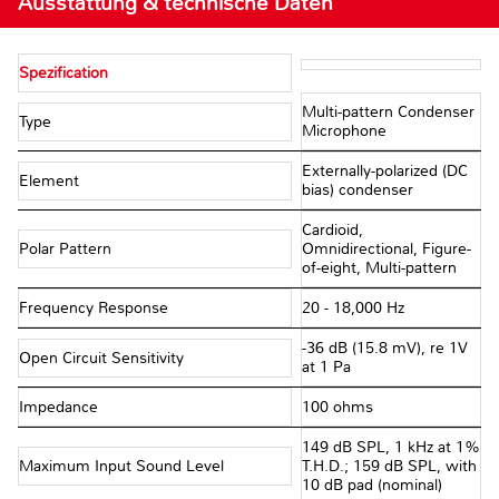
Ausstattung & technische Daten
Spezification
Multi-pattern Condenser
Type
Microphone
Externally-polarized (DC
Element
bias) condenser
Cardioid,
Polar Pattern
Omnidirectional, Figure-
of-eight, Multi-pattern
Frequency Response
20 - 18,000 Hz
-36 dB (15.8 mV), re 1V
Open Circuit Sensitivity
at 1 Pa
Impedance
100 ohms
149 dB SPL, 1 kHz at 1%
Maximum Input Sound Level
T.H.D.; 159 dB SPL, with
10 dB pad (nominal)