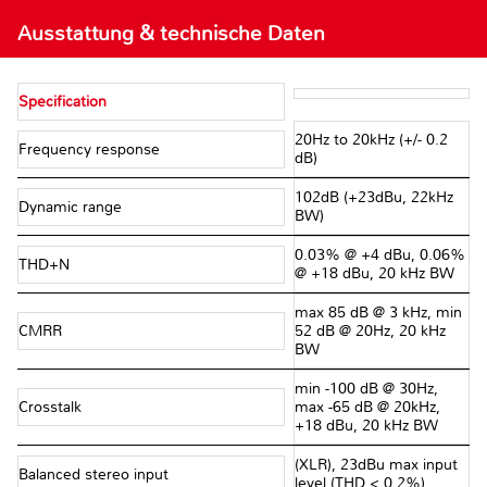
Ausstattung & technische Daten
Specification
20Hz to 20kHz (+/- 0.2
Frequency response
dB)
102dB (+23dBu, 22kHz
Dynamic range
BW)
0.03% @ +4 dBu, 0.06%
THD+N
@ +18 dBu, 20 kHz BW
max 85 dB @ 3 kHz, min
CMRR
52 dB @ 20Hz, 20 kHz
BW
min -100 dB @ 30Hz,
Crosstalk
max -65 dB @ 20kHz,
+18 dBu, 20 kHz BW
(XLR), 23dBu max input
Balanced stereo input
level (THD < 0.2%)