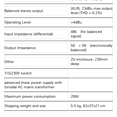
(XLR), 23dBu max output
Balanced stereo output
level (THD < 0.2%)
Operating Level
+4dBu
48kΩ (for balanced
Input impedance (differential)
signal)
50Ω + 50Ω (electronically
Output Impedance
balanced)
2U enclosure, 230mm
Other
deep
115/230V switch
advanced linear power supply with
toroidal AC mains transformer
Maximum power consumption
20W
Shipping weight and size
5.5 kg, 62x37x21 cm