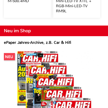
M-500.4MD
Mini-LED-TV X11L +
RGB-Mini-LED-TV
RM9L
Neu im Shop
ePaper Jahres-Archive, z.B. Car & Hifi