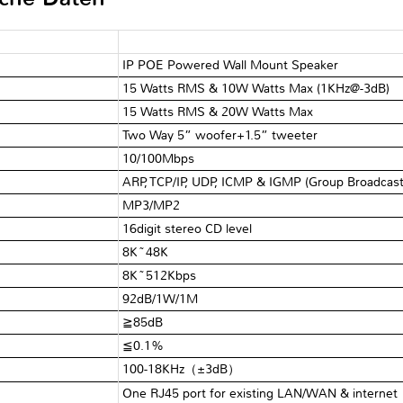
IP POE Powered Wall Mount Speaker
15 Watts RMS & 10W Watts Max (1KHz@-3dB)
15 Watts RMS & 20W Watts Max
Two Way 5” woofer+1.5” tweeter
10/100Mbps
ARP, TCP/IP, UDP, ICMP & IGMP (Group Broadcast
MP3/MP2
16digit stereo CD level
8K~48K
8K~512Kbps
92dB/1W/1M
≧85dB
≦0.1%
100-18KHz（±3dB）
One RJ45 port for existing LAN/WAN & internet