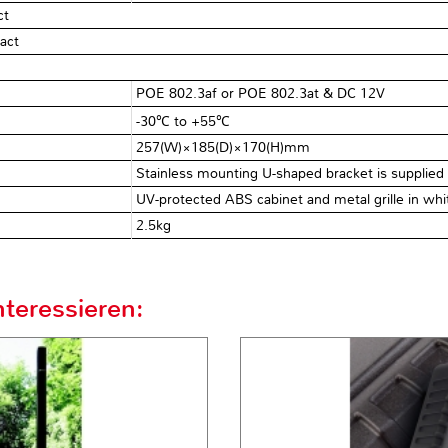
ct
tact
POE 802.3af or POE 802.3at & DC 12V
-30℃ to +55℃
257(W)×185(D)×170(H)mm
Stainless mounting U-shaped bracket is supplied
UV-protected ABS cabinet and metal grille in whi
2.5kg
teressieren: