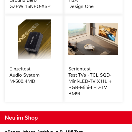
Ground Zero
YBA
GZPW 15NEO-XSPL
Design One
Einzeltest
Serientest
Audio System
Test TVs · TCL SQD-
M-500.4MD
Mini-LED-TV X11L +
RGB-Mini-LED-TV
RM9L
Neu im Shop