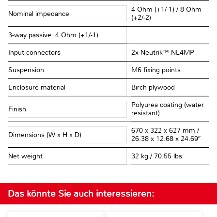
4 Ohm (+1/-1) / 8 Ohm
Nominal impedance
(+2/-2)
3-way passive: 4 Ohm (+1/-1)
Input connectors
2x Neutrik™ NL4MP
Suspension
M6 fixing points
Enclosure material
Birch plywood
Polyurea coating (water
Finish
resistant)
670 x 322 x 627 mm /
Dimensions (W x H x D)
26.38 x 12.68 x 24.69″
Net weight
32 kg / 70.55 lbs
Das könnte Sie auch interessieren: