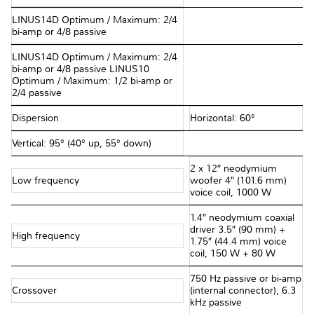
LINUS14D Optimum / Maximum: 2/4
bi-amp or 4/8 passive
LINUS14D Optimum / Maximum: 2/4
bi-amp or 4/8 passive LINUS10
Optimum / Maximum: 1/2 bi-amp or
2/4 passive
Dispersion
Horizontal: 60°
Vertical: 95° (40° up, 55° down)
2 x 12″ neodymium
Low frequency
woofer 4″ (101.6 mm)
voice coil, 1000 W
1.4″ neodymium coaxial
driver 3.5″ (90 mm) +
High frequency
1.75″ (44.4 mm) voice
coil, 150 W + 80 W
750 Hz passive or bi-amp
Crossover
(internal connector), 6.3
kHz passive