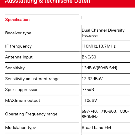
Ausstattung & technische Daten
Specification
Dual Channel Diversity
Receiver type
Receiver
IF frenquency
110MHz,10.7MHz
Antenna Input
BNC/50Ω
Sensitivity
12dBuV(80dB S/N)
Sensitivity adjustment range
12-32dBuV
Spur suppression
≥75dB
MAXImum output
+10dBV
697-740、740-800、800-
Operating Frequency range
850MHz
Modulation type
Broad band FM