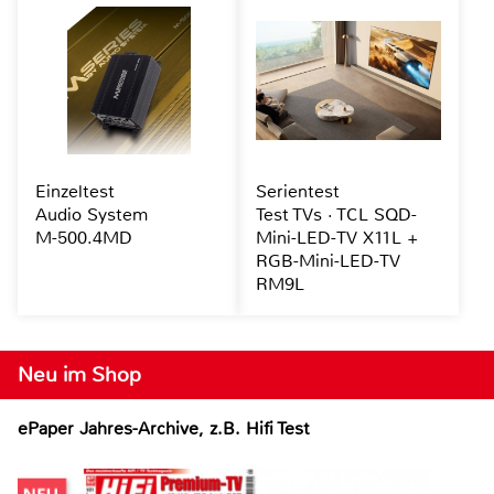
Einzeltest
Serientest
Audio System
Test TVs · TCL SQD-
M-500.4MD
Mini-LED-TV X11L +
RGB-Mini-LED-TV
RM9L
Neu im Shop
ePaper Jahres-Archive, z.B. Hifi Test