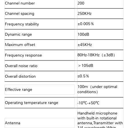
Channel number
200
Channel spacing
250KHz
±0.005％
Frequency stability
Dynamic range
100dB
Maximum offset
±45KHz
80Hz-18KHz（±3dB）
Frequency response
＞105dB
Overall noise ratio
≤0.5％
Overall distortion
100m（under optimal
Effective range
conditions）
Operating temperature range
-10℃-+50℃
Handheld microphone
with built-in rotational
Antenna
antenna,Transmitter with
1/4 wavelength Whip