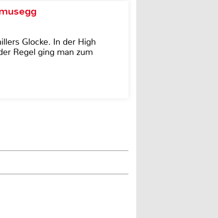
d musegg
illers Glocke. In der High
In der Regel ging man zum