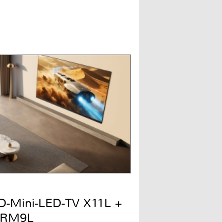
QD-Mini-LED-TV X11L +
 RM9L