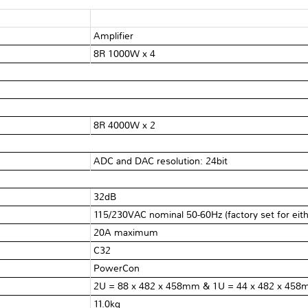
Amplifier
8R 1000W x 4
8R 4000W x 2
ADC and DAC resolution: 24bit
32dB
115/230VAC nominal 50-60Hz (factory set for eith
20A maximum
C32
PowerCon
2U = 88 x 482 x 458mm & 1U = 44 x 482 x 45
11.0kg