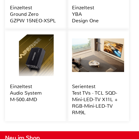
Einzeltest
Einzeltest
Ground Zero
YBA
GZPW 15NEO-XSPL
Design One
Einzeltest
Serientest
Audio System
Test TVs · TCL SQD-
M-500.4MD
Mini-LED-TV X11L +
RGB-Mini-LED-TV
RM9L
Neu im Shop