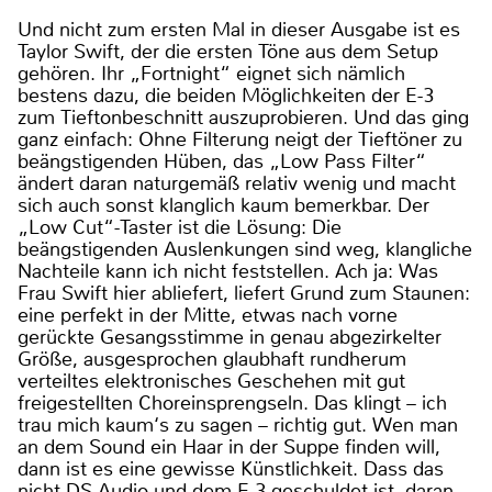
Und nicht zum ersten Mal in dieser Ausgabe ist es
Taylor Swift, der die ersten Töne aus dem Setup
gehören. Ihr „Fortnight“ eignet sich nämlich
bestens dazu, die beiden Möglichkeiten der E-3
zum Tieftonbeschnitt auszuprobieren. Und das ging
ganz einfach: Ohne Filterung neigt der Tieftöner zu
beängstigenden Hüben, das „Low Pass Filter“
ändert daran naturgemäß relativ wenig und macht
sich auch sonst klanglich kaum bemerkbar. Der
„Low Cut“-Taster ist die Lösung: Die
beängstigenden Auslenkungen sind weg, klangliche
Nachteile kann ich nicht feststellen. Ach ja: Was
Frau Swift hier abliefert, liefert Grund zum Staunen:
eine perfekt in der Mitte, etwas nach vorne
gerückte Gesangsstimme in genau abgezirkelter
Größe, ausgesprochen glaubhaft rundherum
verteiltes elektronisches Geschehen mit gut
freigestellten Choreinsprengseln. Das klingt – ich
trau mich kaum‘s zu sagen – richtig gut. Wen man
an dem Sound ein Haar in der Suppe finden will,
dann ist es eine gewisse Künstlichkeit. Dass das
nicht DS Audio und dem E-3 geschuldet ist, daran