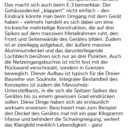
Das macht sich auch beim E-3 bemerkbar: Der
Gehäusedeckel „klappert“ nicht einfach – den
Eindruck könnte man beim Umgang mit dem Gerät
haben – vielmehr handelt es sich dabei um eine
trickreiche mehrteilige Konstruktion, die auf drei
Spikes auf dem massiven Metallrahmen ruht, den
Front und Seitenwände des Gerätes bilden. Zudem
ist er zweilagig aufgebaut, der äußere massive
Aluminiumdeckel und das darunterliegende
Lochblech berühren sich nur an drei Punkten. Auch
die Netzeingangsbuchse ist nicht fest mit der
Rückwand verschraubt, sondern in Grenzen
beweglich. Dieser Aufbau ist typisch für die Dreier-
Baureihe von Soulnote. Integraler Bestandteil des
Konzeptes ist zudem die Massivholz-
Unterstellbasis, in die sich die Spitzen Spikes des
Gerätes bis zu einem gewissen Grad eindrücken
sollen. Diese Dinge haben sich als erstaunlich
wirksam erwiesen: Beschwert man zum Beispiel
den Deckel des Gerätes mal mit ein paar Kilogramm
Masse und behindert die Schwingneigung, verliert
das Klangbild merklich Lebendigkeit – ganz