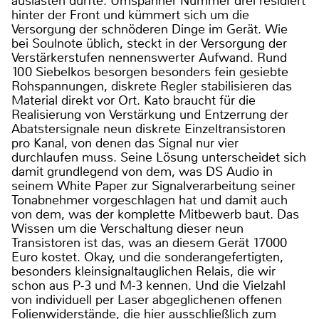
auslasten dürfte. Umspanner Nummer drei residiert
hinter der Front und kümmert sich um die
Versorgung der schnöderen Dinge im Gerät. Wie
bei Soulnote üblich, steckt in der Versorgung der
Verstärkerstufen nennenswerter Aufwand. Rund
100 Siebelkos besorgen besonders fein gesiebte
Rohspannungen, diskrete Regler stabilisieren das
Material direkt vor Ort. Kato braucht für die
Realisierung von Verstärkung und Entzerrung der
Abatstersignale neun diskrete Einzeltransistoren
pro Kanal, von denen das Signal nur vier
durchlaufen muss. Seine Lösung unterscheidet sich
damit grundlegend von dem, was DS Audio in
seinem White Paper zur Signalverarbeitung seiner
Tonabnehmer vorgeschlagen hat und damit auch
von dem, was der komplette Mitbewerb baut. Das
Wissen um die Verschaltung dieser neun
Transistoren ist das, was an diesem Gerät 17000
Euro kostet. Okay, und die sonderangefertigten,
besonders kleinsignaltauglichen Relais, die wir
schon aus P-3 und M-3 kennen. Und die Vielzahl
von individuell per Laser abgeglichenen offenen
Folienwiderstände, die hier ausschließlich zum