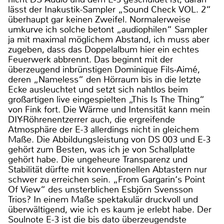
lässt der Inakustik-Sampler „Sound Check VOL. 2“
überhaupt gar keinen Zweifel. Normalerweise
umkurve ich solche betont „audiophilen“ Sampler
ja mit maximal möglichem Abstand, ich muss aber
zugeben, dass das Doppelalbum hier ein echtes
Feuerwerk abbrennt. Das beginnt mit der
überzeugend inbrünstigen Dominique Fils-Aimé,
deren „Nameless“ den Hörraum bis in die letzte
Ecke ausleuchtet und setzt sich nahtlos beim
großartigen live eingespielten „This Is The Thing“
von Fink fort. Die Wärme und Intensität kann mein
DIY-Röhrenentzerrer auch, die ergreifende
Atmosphäre der E-3 allerdings nicht in gleichem
Maße. Die Abbildungsleistung von DS 003 und E-3
gehört zum Besten, was ich je von Schallplatte
gehört habe. Die ungeheure Transparenz und
Stabilität dürfte mit konventionellen Abtastern nur
schwer zu erreichen sein. „From Gargarin‘s Point
Of View“ des unsterblichen Esbjörn Svensson
Trios? In einem Maße spektakulär druckvoll und
überwältigend, wie ich es kaum je erlebt habe. Der
Soulnote E-3 ist die bis dato überzeugendste