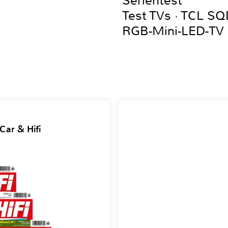
Serientest
Test TVs · TCL S
RGB-Mini-LED-TV
Car & Hifi