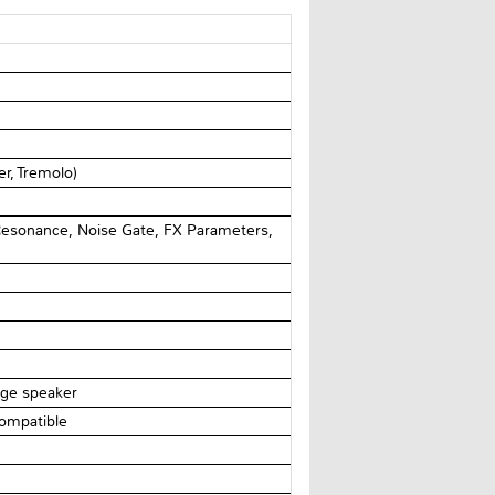
er, Tremolo)
Resonance, Noise Gate, FX Parameters,
nge speaker
compatible