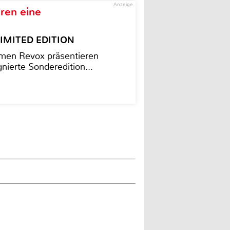
Anzeige
ren eine
– LIMITED EDITION
men Revox präsentieren
nierte Sonderedition...