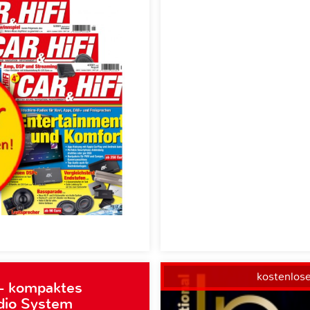
kostenlos
– kompaktes
dio System