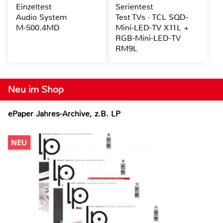
Einzeltest
Serientest
Audio System
Test TVs · TCL SQD-
M-500.4MD
Mini-LED-TV X11L +
RGB-Mini-LED-TV
RM9L
Neu im Shop
ePaper Jahres-Archive, z.B. LP